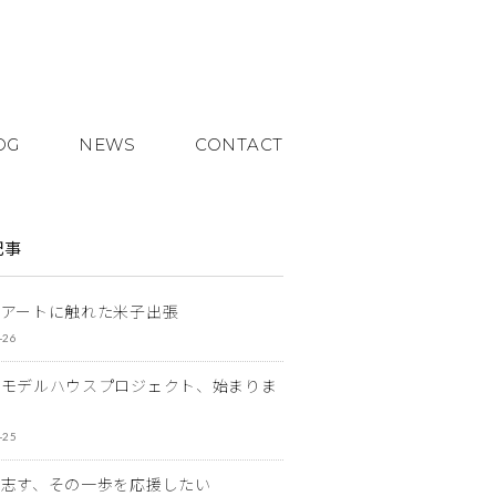
OG
NEWS
CONTACT
記事
とアートに触れた米子出張
-26
なモデルハウスプロジェクト、始まりま
-25
を志す、その一歩を応援したい