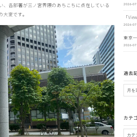
い、各部署が三ノ宮界隈のあちこちに点在している
2026-07
の大変です。
「Vi
2026-07
東京
2026-07
過去
カテ