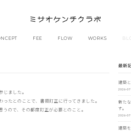
ONCEPT
FEE
FLOW
WORKS
BL
最新
建築
2026-07
参じました。
干変わったとのことで、書類訂正に行ってきました。
新た
す。
思うので、その都度訂正が必要とのこと。
2026-07
建築