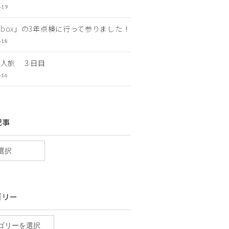
-19
ewbox」の3年点検に行って参りました！
-18
一人旅 ３日目
-16
記事
ゴリー