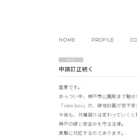
HOME
PROFILE
C
BLOG
申請訂正続く
盛夏です。
あっつい中、神戸市公園局まで馳せ
「view box」の、緑地計画が若
今後も、外構廻りは変わっていくと
神戸の緑と街並みを守る法律。
真摯に対応するのであります。