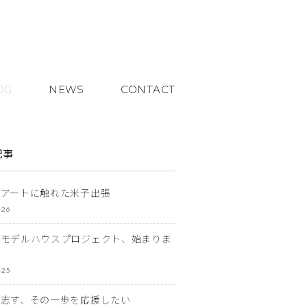
OG
NEWS
CONTACT
記事
とアートに触れた米子出張
-26
なモデルハウスプロジェクト、始まりま
-25
を志す、その一歩を応援したい