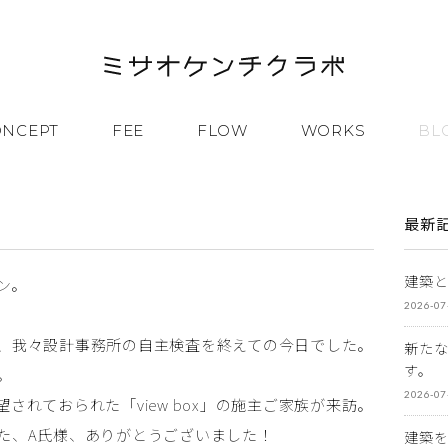
ONCEPT
FEE
FLOW
WORKS
BL
最新
建築
ン。
2026-07
、我々設計事務所の自主検査を終えての今日でした。
新た
す。
。
2026-07
されておられた「view box」の施主ご家族が来訪。
た、A氏様、ありがとうございました！
建築