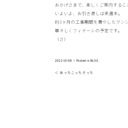
おかげさまで、楽しくご案内するこ
いよいよ、お引き渡しは来週末。
約3ヶ月の工事期間を費やしたマン
華々しくフィナーレの予定です。
（さ）
2022-10-08 ｜ Posted in
BLOG
＜ あっちこっちそっち