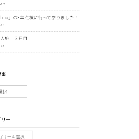
-19
ewbox」の3年点検に行って参りました！
-18
一人旅 ３日目
-16
記事
ゴリー