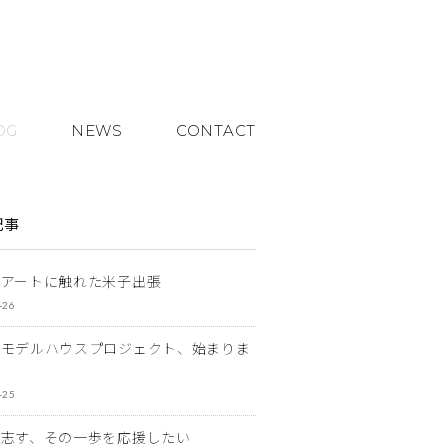
OG
NEWS
CONTACT
記事
とアートに触れた米子出張
-26
なモデルハウスプロジェクト、始まりま
-25
を志す、その一歩を応援したい