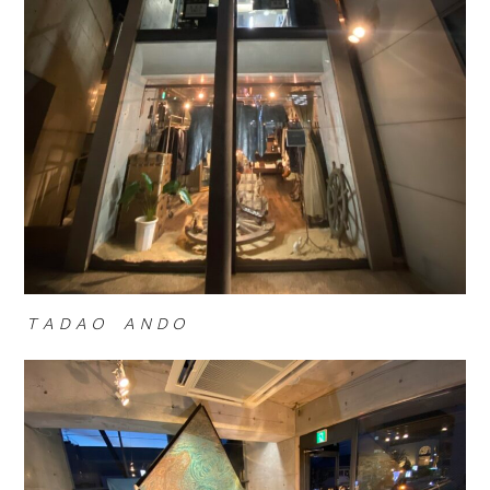
ＴＡＤＡＯ ＡＮＤＯ