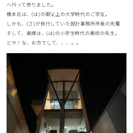
へ行って参りました。
橋本氏は、(は)の御父上の大学時代のご学友。
しかも、(さ)が修行していた設計事務所所長の先輩
そして、奥様は、(は)の小学生時代の美術の先生。
どや！な、お方でして、、、。。