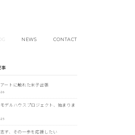
OG
NEWS
CONTACT
記事
とアートに触れた米子出張
-26
なモデルハウスプロジェクト、始まりま
-25
を志す、その一歩を応援したい