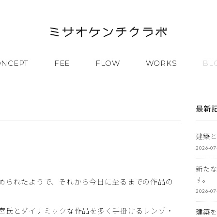
ONCEPT
FEE
FLOW
WORKS
BL
最新
建築
2026-07
新た
す。
められたようで、それから今日に至るまでの作品の
2026-07
宮氏とダイナミックな作品を多く手掛けるレンゾ・
建築