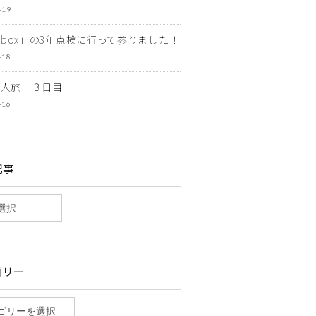
-19
ewbox」の3年点検に行って参りました！
-18
一人旅 ３日目
-16
記事
ゴリー