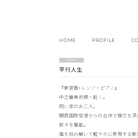
HOME
PROFILE
C
BLOG
平行人生
『新宮晋+レンゾ・ピアノ』
中之島美術館へ赴く。
同い年のお二人。
関西国際空港からの合作で親交を深
数々を堪能。
風を読み解いて軽やかに表現する新