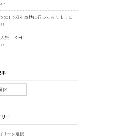
-19
ewbox」の3年点検に行って参りました！
-18
一人旅 ３日目
-16
記事
ゴリー