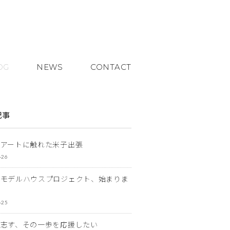
OG
NEWS
CONTACT
記事
とアートに触れた米子出張
-26
なモデルハウスプロジェクト、始まりま
-25
を志す、その一歩を応援したい