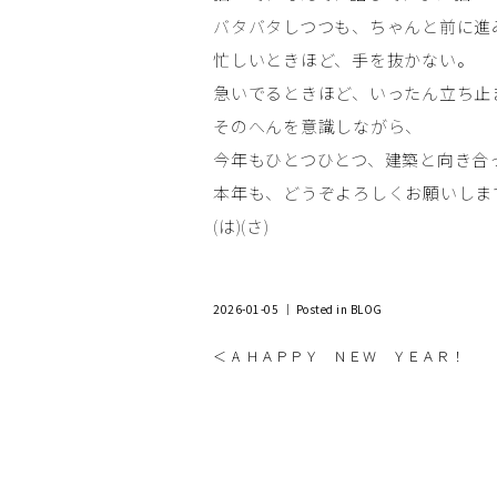
バタバタしつつも、ちゃんと前に進
忙しいときほど、手を抜かない。
急いでるときほど、いったん立ち止
そのへんを意識しながら、
今年もひとつひとつ、建築と向き合
本年も、どうぞよろしくお願いしま
(は)(さ)
2026-01-05 ｜ Posted in
BLOG
＜ A ＨＡＰＰＹ ＮＥＷ ＹＥＡＲ！