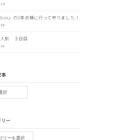
-19
ewbox」の3年点検に行って参りました！
-18
一人旅 ３日目
-16
記事
ゴリー