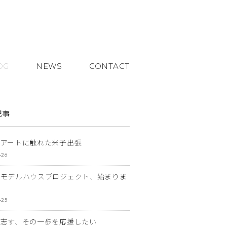
OG
NEWS
CONTACT
記事
とアートに触れた米子出張
-26
なモデルハウスプロジェクト、始まりま
-25
を志す、その一歩を応援したい