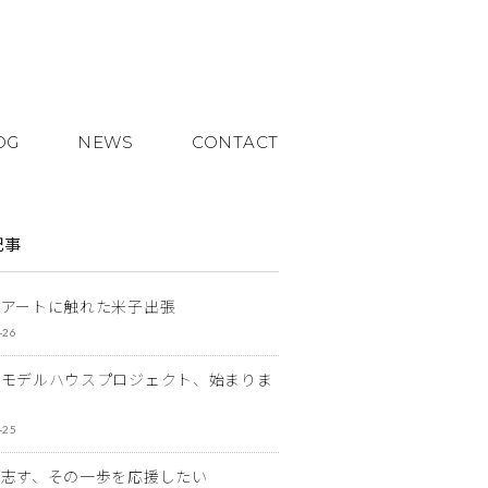
OG
NEWS
CONTACT
記事
とアートに触れた米子出張
-26
なモデルハウスプロジェクト、始まりま
-25
を志す、その一歩を応援したい