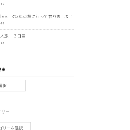
-19
ewbox」の3年点検に行って参りました！
-18
一人旅 ３日目
-16
記事
ゴリー