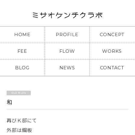
HOME
PROFILE
CONCEPT
FEE
FLOW
WORKS
BLOG
NEWS
CONTACT
OLD BLOG
和
再びＫ邸にて
外部は鋼板