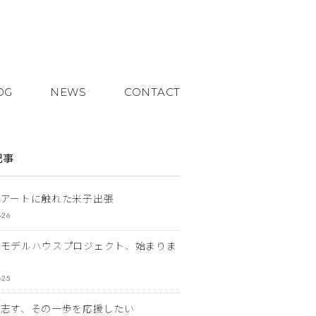
OG
NEWS
CONTACT
記事
とアートに触れた米子出張
-26
なモデルハウスプロジェクト、始まりま
-25
を志す、その一歩を応援したい