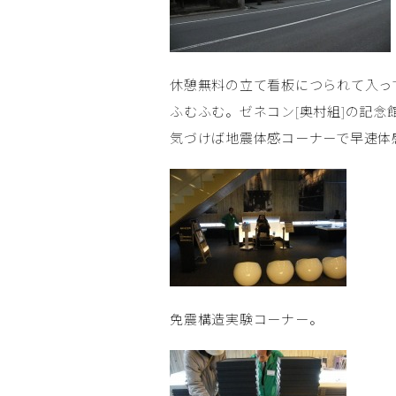
休憩無料の立て看板につられて入っ
ふむふむ。ゼネコン[奥村組]の記念
気づけば地震体感コーナーで早速体感
免震構造実験コーナー。