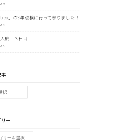
-19
ewbox」の3年点検に行って参りました！
-18
一人旅 ３日目
-16
記事
ゴリー