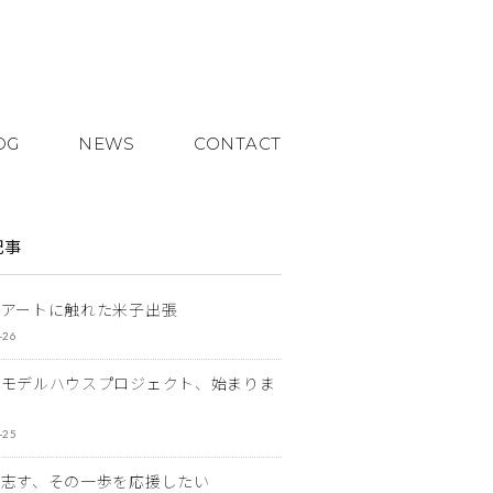
OG
NEWS
CONTACT
記事
とアートに触れた米子出張
-26
なモデルハウスプロジェクト、始まりま
-25
を志す、その一歩を応援したい