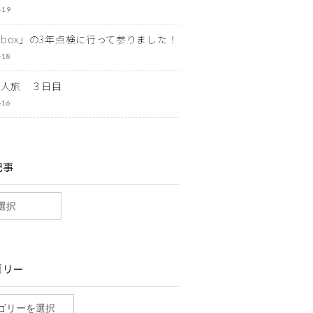
-19
ewbox」の3年点検に行って参りました！
-18
一人旅 ３日目
-16
記事
ゴリー