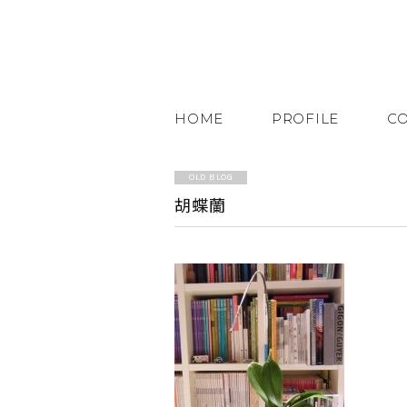
HOME
PROFILE
C
OLD BLOG
胡蝶蘭