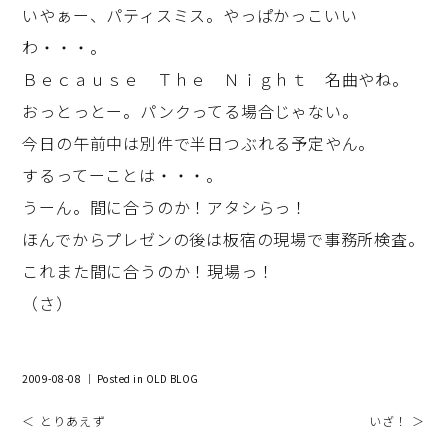
いやぁー、パティスミス。やっぱかっこいい
わ・・・。
Ｂｅｃａｕｓｅ Ｔｈｅ Ｎｉｇｈｔ 名曲やね。
おっとっとー。パンクってる場合じゃない。
今日の午前中は別件で半日つぶれる予定やん。
するってーことは・・・。
うーん。間に合うのか！アタシらっ！
ほんでからプレゼンの後は板宿の現場で事務所検査。
これまた間に合うのか！現場っ！
（さ）
2009-08-08 ｜ Posted in
OLD BLOG
＜ とりあえず
いざ！ ＞