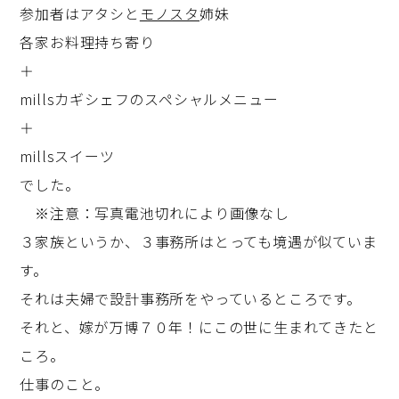
参加者はアタシと
モノスタ
姉妹
各家お料理持ち寄り
＋
millsカギシェフのスペシャルメニュー
＋
millsスイーツ
でした。
※注意：写真電池切れにより画像なし
３家族というか、３事務所はとっても境遇が似ていま
す。
それは夫婦で設計事務所をやっているところです。
それと、嫁が万博７０年！にこの世に生まれてきたと
ころ。
仕事のこと。