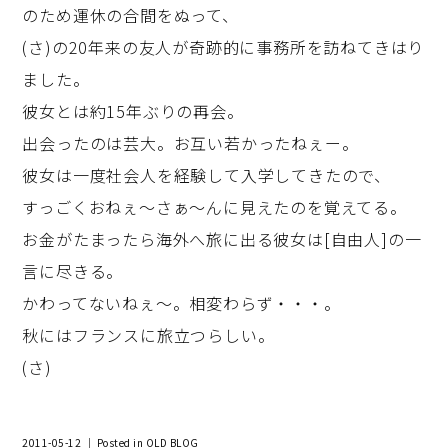
のため運休の合間をぬって、
(さ)の20年来の友人が奇跡的に事務所を訪ねてきはり
ました。
彼女とは約15年ぶりの再会。
出会ったのは芸大。お互い若かったねぇー。
彼女は一度社会人を経験して入学してきたので、
すっごくおねぇ～さぁ～んに見えたのを覚えてる。
お金がたまったら海外へ旅に出る彼女は[自由人]の一
言に尽きる。
かわってないねぇ～。相変わらず・・・。
秋にはフランスに旅立つらしい。
(さ)
2011-05-12 ｜ Posted in
OLD BLOG