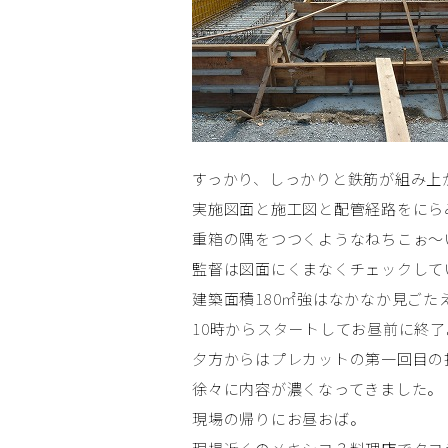
すっかり、しっかりと鉄筋が組み上
実施図面と施工図と配管経路をにら
重箱の隅をつつくようなねちこぉ～
監督は図面にくまなくチェックして
建築面積180㎡強はなかなか見ごた
10時からスタートしてお昼前に終了
夕方からはプレカットの第一回目の
徐々に内容が濃くなってきました。
現場の帰りにお昼おば。