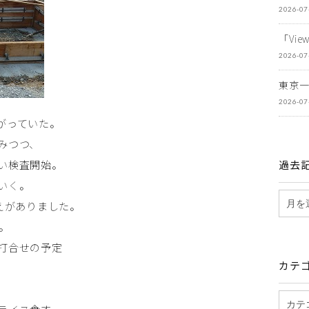
2026-07
「Vi
2026-07
東京
2026-07
がっていた。
みつつ、
い検査開始。
過去
いく。
えがありました。
。
打合せの予定
カテ