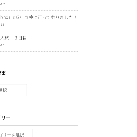
-19
ewbox」の3年点検に行って参りました！
-18
一人旅 ３日目
-16
記事
ゴリー