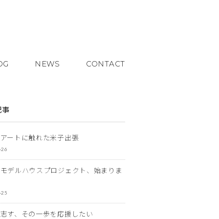
OG
NEWS
CONTACT
記事
とアートに触れた米子出張
-26
なモデルハウスプロジェクト、始まりま
-25
を志す、その一歩を応援したい