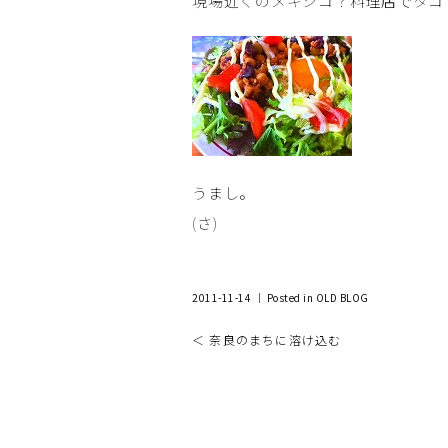
現場近くのメキシコ？料理店でタコ
うまし。
(さ)
2011-11-14 ｜ Posted in
OLD BLOG
＜ 奈良のまちに溶け込む