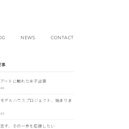
OG
NEWS
CONTACT
記事
とアートに触れた米子出張
-26
なモデルハウスプロジェクト、始まりま
-25
を志す、その一歩を応援したい