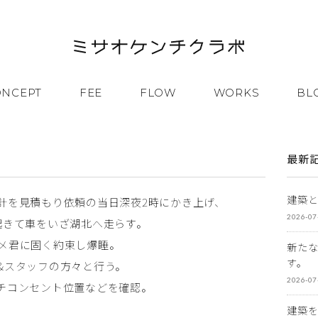
ONCEPT
FEE
FLOW
WORKS
BL
最新
建築
計を見積もり依頼の当日深夜2時にかき上げ、
2026-07
起きて車をいざ湖北へ走らす。
メ君に固く約束し爆睡。
新た
す。
&スタッフの方々と行う。
2026-07
チコンセント位置などを確認。
建築