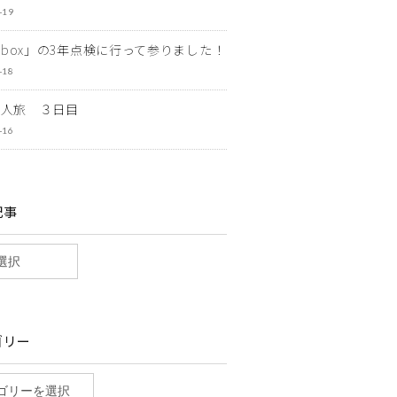
-19
ewbox」の3年点検に行って参りました！
-18
一人旅 ３日目
-16
記事
ゴリー