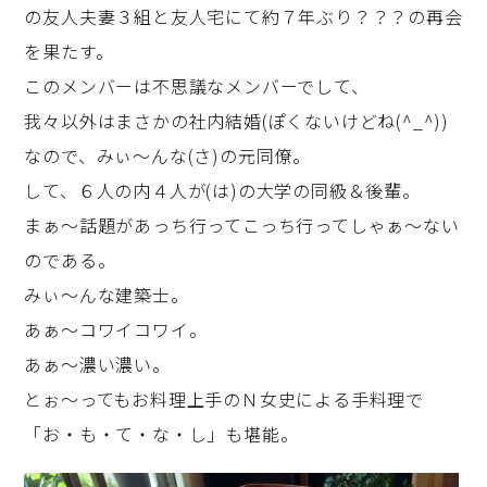
の友人夫妻３組と友人宅にて約７年ぶり？？？の再会
を果たす。
このメンバーは不思議なメンバーでして、
我々以外はまさかの社内結婚(ぽくないけどね(^_^))
なので、みぃ～んな(さ)の元同僚。
して、６人の内４人が(は)の大学の同級＆後輩。
まぁ～話題があっち行ってこっち行ってしゃぁ～ない
のである。
みぃ～んな建築士。
あぁ～コワイコワイ。
あぁ～濃い濃い。
とぉ～ってもお料理上手のＮ女史による手料理で
「お・も・て・な・し」も堪能。