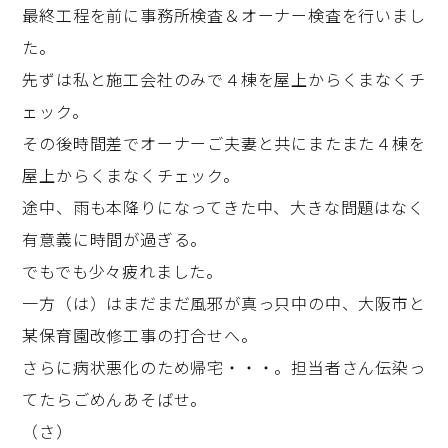
最終工程を前に事務所検査＆オーナー検査を行いまし
た。
先ずは私と施工会社のみで４棟を屋上からくまなくチ
ェック。
その後時間差でオーナーご夫妻と共にまたまた４棟を
屋上からくまなくチェック。
途中、雨も本降りになってきた中、大きな問題はなく
有意義に時間が過ぎる。
でもでも少々疲れました。
一方（は）はまだまだ風邪が真っ只中の中、大阪市と
某保育園改修工事の打合せへ。
さらに病状悪化のため帰宅・・・。担当者さん伝染っ
てたらごめんあそばせ。
（さ）