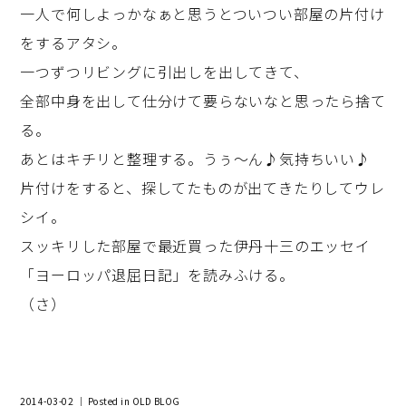
一人で何しよっかなぁと思うとついつい部屋の片付け
をするアタシ。
一つずつリビングに引出しを出してきて、
全部中身を出して仕分けて要らないなと思ったら捨て
る。
あとはキチリと整理する。うぅ～ん♪気持ちいい♪
片付けをすると、探してたものが出てきたりしてウレ
シイ。
スッキリした部屋で最近買った伊丹十三のエッセイ
「ヨーロッパ退屈日記」を読みふける。
（さ）
2014-03-02 ｜ Posted in
OLD BLOG