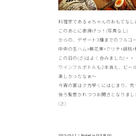
料理家であるｅちゃんのおもてなし
このあとに串揚げっ！(写真なし)
からの、デザート3種までのフルコー
中央の生ハム+無花果+クリチ+胡桃
この日の(さ)はよく呑みました(・
ワインフルボトルも2本消え、ビー
楽しかったなぁ～
今宵の宴は夕方早くにはじまり、気
後ろ髪惹かれつつお開きとなりまし
(さ)
2015-10-12 ｜ Posted in
OLD BLOG