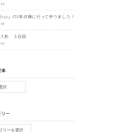
-19
ewbox」の3年点検に行って参りました！
-18
一人旅 ３日目
-16
記事
ゴリー