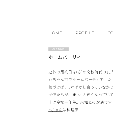
HOME
PROFILE
C
OLD BLOG
ホームパーリィー
連休の最終日は(さ)の高校時代の友
ｅちゃん宅でホームパーティでした
気づけば、3年ばかし会っていなか
子供たちが、まぁ~大きくなってい
上は高校一年生。未知との遭遇です
eちゃん
は料理家