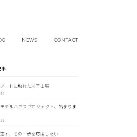
OG
NEWS
CONTACT
記事
とアートに触れた米子出張
-26
なモデルハウスプロジェクト、始まりま
-25
を志す、その一歩を応援したい