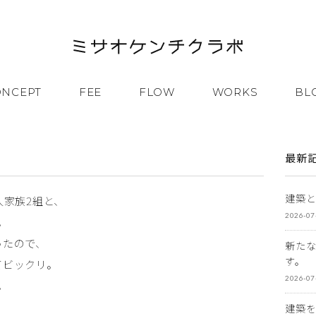
ONCEPT
FEE
FLOW
WORKS
BL
最新
建築
人家族2組と、
2026-07
。
ったので、
新た
す。
てビックリ。
2026-07
。
建築