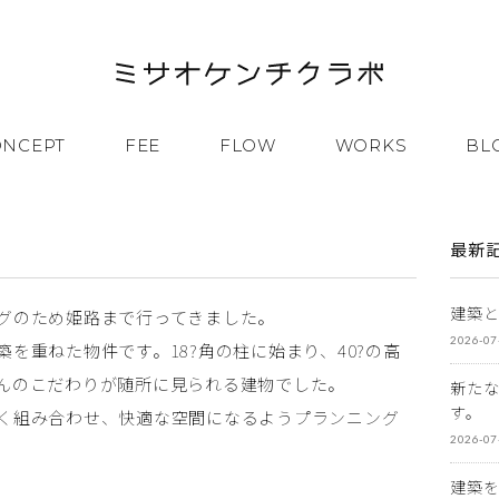
ONCEPT
FEE
FLOW
WORKS
BL
最新
建築
グのため姫路まで行ってきました。
2026-07
を重ねた物件です。18?角の柱に始まり、40?の高
んのこだわりが随所に見られる建物でした。
新た
す。
く組み合わせ、快適な空間になるようプランニング
2026-07
建築