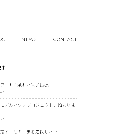
OG
NEWS
CONTACT
記事
とアートに触れた米子出張
-26
なモデルハウスプロジェクト、始まりま
-25
を志す、その一歩を応援したい