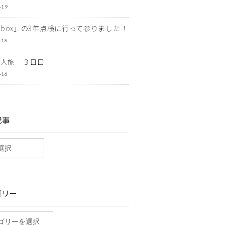
-19
ewbox」の3年点検に行って参りました！
-18
一人旅 ３日目
-16
記事
ゴリー