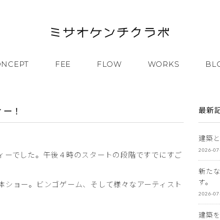
ONCEPT
FEE
FLOW
WORKS
BL
ィー！
最新
建築
2026-07
ィーでした。午後４時のスタートの段階ですでにすご
新た
す。
体ショー。ビンゴゲーム、そして様々なアーティスト
2026-07
建築