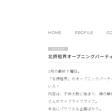
HOME
PROFILE
C
OLD BLOG
北摂租界オープニングパーテ
3月の最終土曜日。
「北摂租界」のオープニングパーテ
い人！
内容は、子供太鼓に始まり、鶏の解
さんのライブライブライブ。
本当にパワフルな企画ばかり。