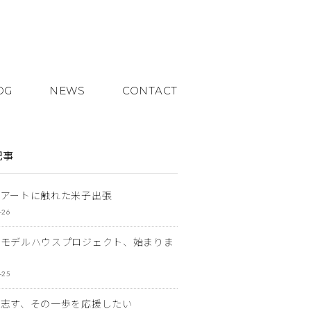
OG
NEWS
CONTACT
記事
とアートに触れた米子出張
-26
なモデルハウスプロジェクト、始まりま
-25
を志す、その一歩を応援したい