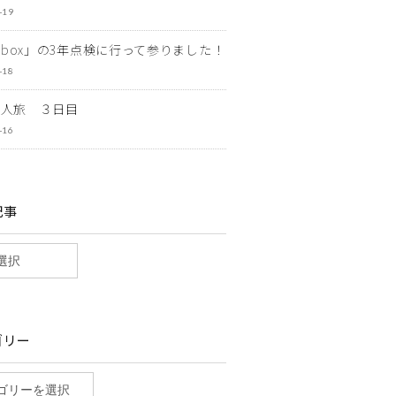
-19
ewbox」の3年点検に行って参りました！
-18
一人旅 ３日目
-16
記事
ゴリー