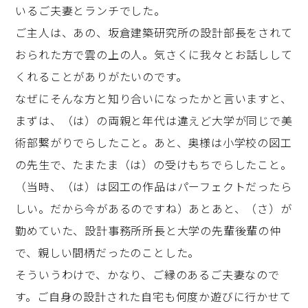
いるご夫妻とランチでした。
ご主人は、あの、坂倉建築研究所の設計部長をされて
おられた方で雲の上の人。気さくに我々とお話しして
くれることがありがたいのです。
なぜにそんな方と知り合いになったかと言いますと、
まずは、（は）の両親と年代は違えど大学が同じで美
術部繋がりでらしたこと。あと、奥様は小学校の図工
の先生で、たまたま（は）の受けもちでらしたこと。
（当時、（は）は図工の作品はパーフェクトだったら
しい。だから今があるのですね）あとあと、（さ）が
勤めていた、設計事務所所長と大学の先輩後輩の仲
で、親しい間柄だったのことした。
そういうわけで、かなり、ご縁のあるご夫妻なので
す。ご自身の設計された自宅も何度か遊びに行かせて