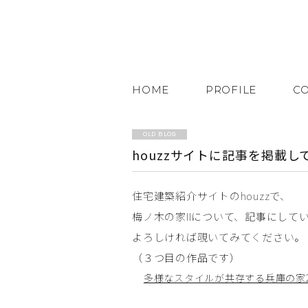
HOME
PROFILE
C
OLD BLOG
houzzサイトに記事を掲載
住宅建築紹介サイトのhouzzで、
梅ノ木の家IIについて、記事にして
よろしければ覗いてみてください。
（３つ目の作品です）
多様なスタイルが共存する兵庫の家2