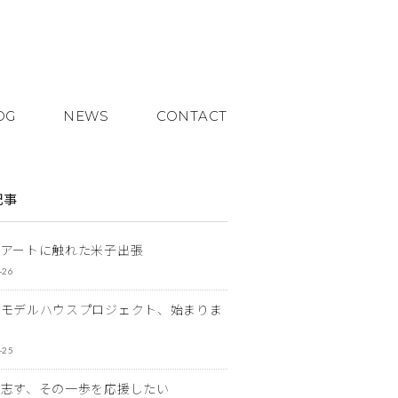
OG
NEWS
CONTACT
記事
とアートに触れた米子出張
-26
なモデルハウスプロジェクト、始まりま
-25
を志す、その一歩を応援したい