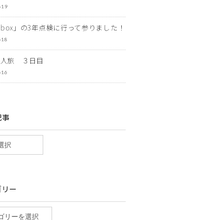
-19
ewbox」の3年点検に行って参りました！
-18
一人旅 ３日目
-16
記事
ゴリー