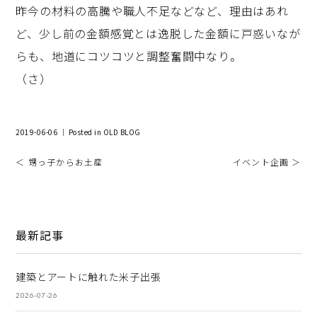
昨今の材料の高騰や職人不足などなど、理由はあれ
ど、少し前の金額感覚とは逸脱した金額に戸惑いなが
らも、地道にコツコツと調整奮闘中なり。
（さ）
2019-06-06 ｜ Posted in
OLD BLOG
＜ 甥っ子からお土産
イベント企画 ＞
最新記事
建築とアートに触れた米子出張
2026-07-26