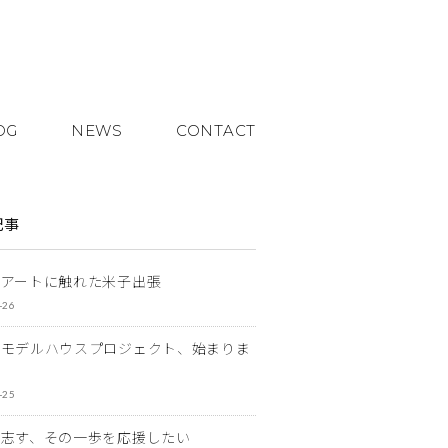
OG
NEWS
CONTACT
記事
とアートに触れた米子出張
-26
なモデルハウスプロジェクト、始まりま
-25
を志す、その一歩を応援したい