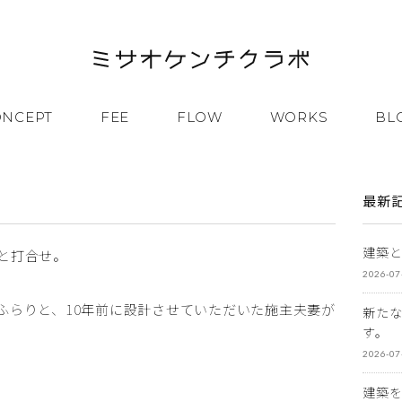
ONCEPT
FEE
FLOW
WORKS
BL
最新
建築
と打合せ。
2026-07
ふらりと、10年前に設計させていただいた施主夫妻が
新た
す。
2026-07
建築