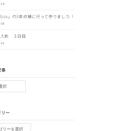
-19
ewbox」の3年点検に行って参りました！
-18
一人旅 ３日目
-16
記事
ゴリー