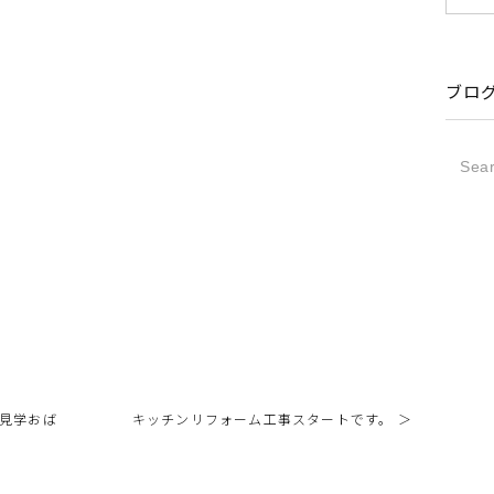
ブロ
展見学おば
キッチンリフォーム工事スタートです。 ＞