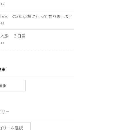
-19
ewbox」の3年点検に行って参りました！
-18
一人旅 ３日目
-16
記事
ゴリー