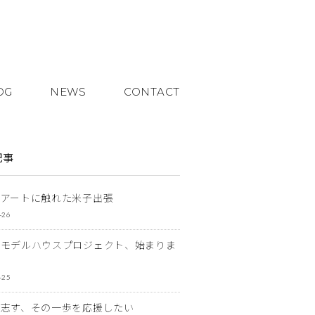
OG
NEWS
CONTACT
記事
とアートに触れた米子出張
-26
なモデルハウスプロジェクト、始まりま
-25
を志す、その一歩を応援したい