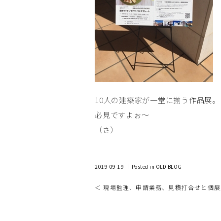
10人の建築家が一堂に揃う作品展。
必見ですよぉ～
（さ）
2019-09-19 ｜ Posted in
OLD BLOG
＜ 現場監理、申請業務、見積打合せと個