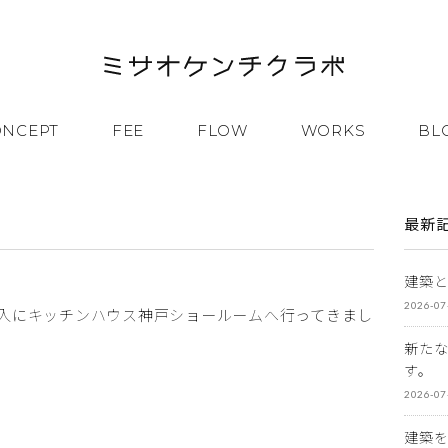
ONCEPT
FEE
FLOW
WORKS
BL
最新
建築
2026-07
入にキッチンハウス神戸ショールームへ行ってきまし
新た
す。
2026-07
建築