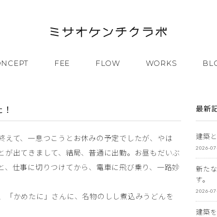
ONCEPT
FEE
FLOW
WORKS
BL
た！
最新
建築
終えて、一息つこうとお休みの予定でしたが、やは
2026-07
とが出てきまして、結局、普通に出勤。お昼もだいぶ
と、仕事に切りつけてから、電車に飛び乗り、一路妙
新た
す。
2026-07
、「かめたに」さんに、名物のしし煮込みうどんを
建築