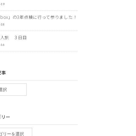
-19
ewbox」の3年点検に行って参りました！
-18
一人旅 ３日目
-16
記事
ゴリー