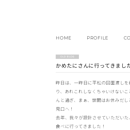
HOME
PROFILE
C
OLD BLOG
かめたにさんに行ってきまし
昨日は、一昨日に平松の図面渡しを
り、あれこれしなくちゃいけないこ
んと過ぎ、まぁ、世間はお休みだし
見口へ！
去年、我々が設計させていただいた
食べに行ってきました！