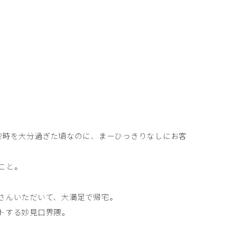
2時を大分過ぎた頃なのに、まーひっきりなしにお客
こと。
さんいただいて、大満足で帰宅。
トする妙見口界隈。