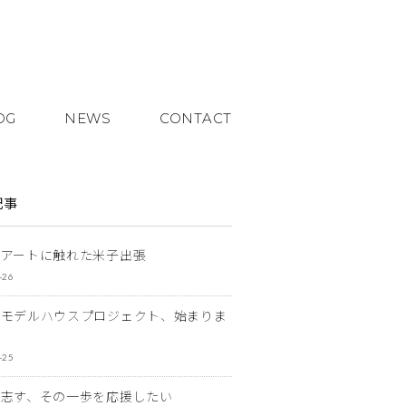
OG
NEWS
CONTACT
記事
とアートに触れた米子出張
-26
なモデルハウスプロジェクト、始まりま
-25
を志す、その一歩を応援したい