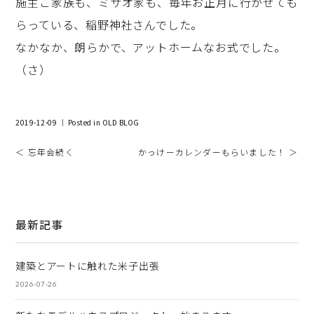
施主ご家族も、ミサオ家も、毎年お正月に行かせても
らっている、稲野神社さんでした。
なかなか、朗らかで、アットホームなお式でした。
（さ）
2019-12-09 ｜ Posted in
OLD BLOG
＜ 忘年会続く
かっけーカレンダーもらいました！ ＞
最新記事
建築とアートに触れた米子出張
2026-07-26