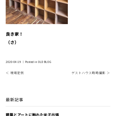
良き家！
（さ）
2020-04-19 ｜ Posted in
OLD BLOG
＜ 現場定例
ゲストハウス時時撮影 ＞
最新記事
建築とアートに触れた米子出張