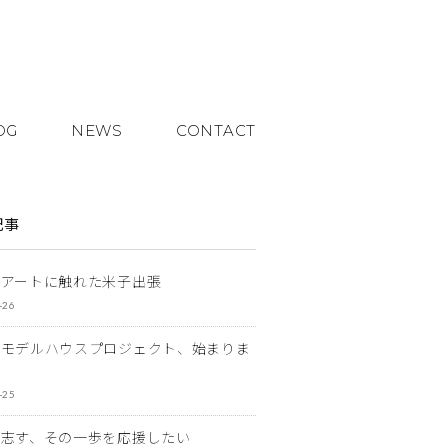
OG
NEWS
CONTACT
記事
とアートに触れた米子出張
-26
なモデルハウスプロジェクト、始まりま
-25
を志す、その一歩を応援したい