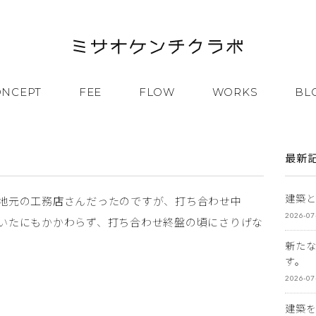
ONCEPT
FEE
FLOW
WORKS
BL
最新
建築
地元の工務店さんだったのですが、打ち合わせ中
2026-07
いたにもかかわらず、打ち合わせ終盤の頃にさりげな
新た
す。
2026-07
建築