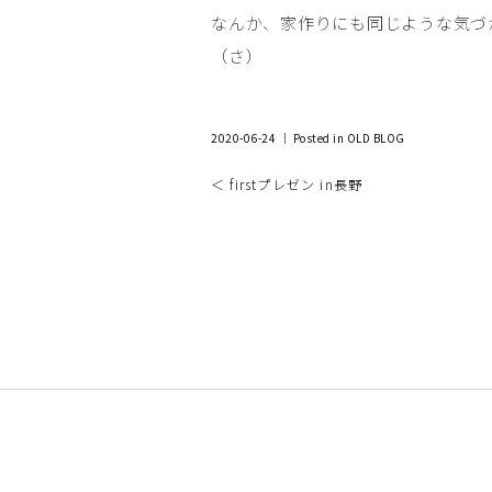
なんか、家作りにも同じような気づ
（さ）
2020-06-24 ｜ Posted in
OLD BLOG
＜ firstプレゼン in長野