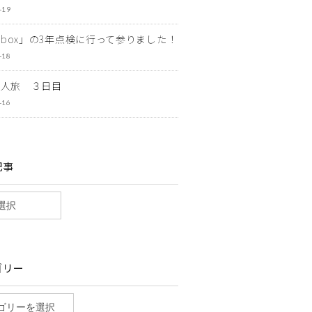
-19
ewbox」の3年点検に行って参りました！
-18
一人旅 ３日目
-16
記事
ゴリー