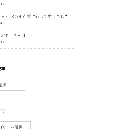
-19
ewbox」の3年点検に行って参りました！
-18
一人旅 ３日目
-16
記事
ゴリー