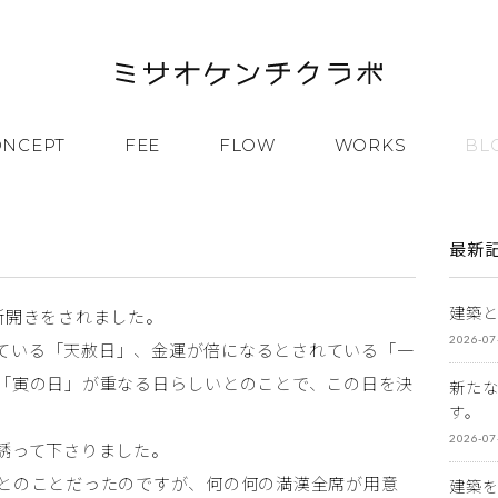
ONCEPT
FEE
FLOW
WORKS
BL
最新
建築
所開きをされました。
2026-07
されている「天赦日」、金運が倍になるとされている「一
「寅の日」が重なる日らしいとのことで、この日を決
新た
す。
2026-07
誘って下さりました。
とのことだったのですが、何の何の満漢全席が用意
建築