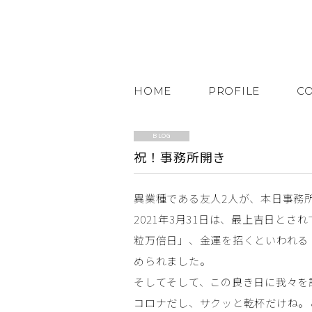
HOME
PROFILE
C
BLOG
祝！事務所開き
異業種である友人2人が、本日事務
2021年3月31日は、最上吉日と
粒万倍日」、金運を招くといわれる
められました。
そしてそして、この良き日に我々を
コロナだし、サクッと乾杯だけね。