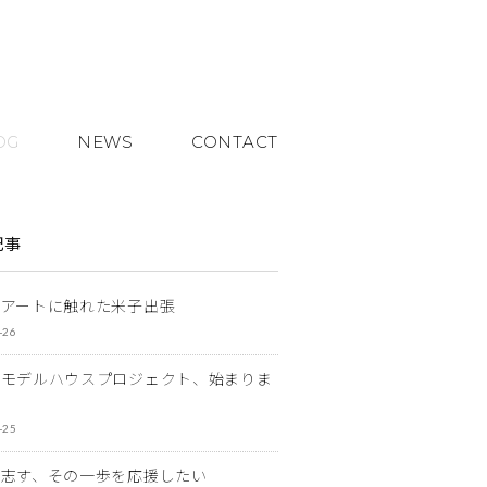
OG
NEWS
CONTACT
記事
とアートに触れた米子出張
-26
なモデルハウスプロジェクト、始まりま
-25
を志す、その一歩を応援したい