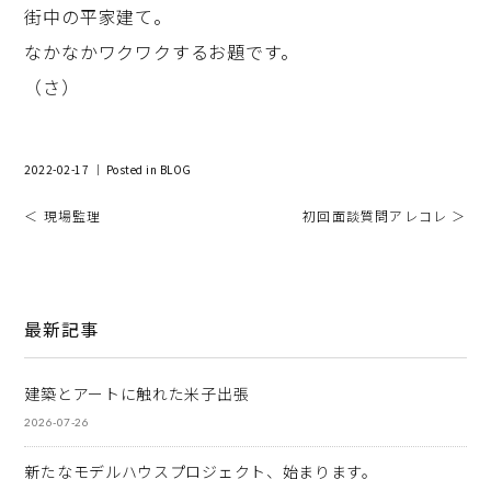
街中の平家建て。
なかなかワクワクするお題です。
（さ）
2022-02-17 ｜ Posted in
BLOG
＜ 現場監理
初回面談質問アレコレ ＞
最新記事
建築とアートに触れた米子出張
2026-07-26
新たなモデルハウスプロジェクト、始まります。