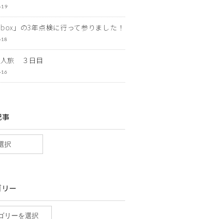
-19
ewbox」の3年点検に行って参りました！
-18
一人旅 ３日目
-16
記事
ゴリー