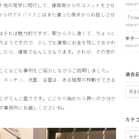
土地の見学に同行して、建築側からのコメントをさせ
2026-07
からのアドバイスとはまた違った視点からお話しさせ
「Vi
2026-07
はそれは魅力的ですが、駅から少し遠くて、ちょっと
東京
のようですので、少しでも建築にお金を残しておかれ
2026-07
したら、建築でなんとかなります。それが、その家の
ことなども事例をご紹介しながらご説明しました。
過去
、キッチン、洗面、浴室は、ある程度の移動ができる
。
とがてんこ盛りです。どこから始めたら良いのか分か
ボ事務所にお越しくださいね。
カテ