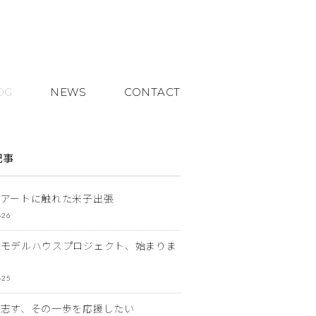
OG
NEWS
CONTACT
記事
とアートに触れた米子出張
-26
なモデルハウスプロジェクト、始まりま
-25
を志す、その一歩を応援したい