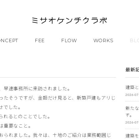
ONCEPT
FEE
FLOW
WORKS
BL
最新
建築
、早速事務所に来訪されました。
2026-07
ったそうですが、金額だけ見ると、新築戸建もアリじ
せでした。
新た
す。
られるとのことでした。
2026-07
は重要なこと。
おられました。我々は、土地のご紹介は業務範囲じ
建築