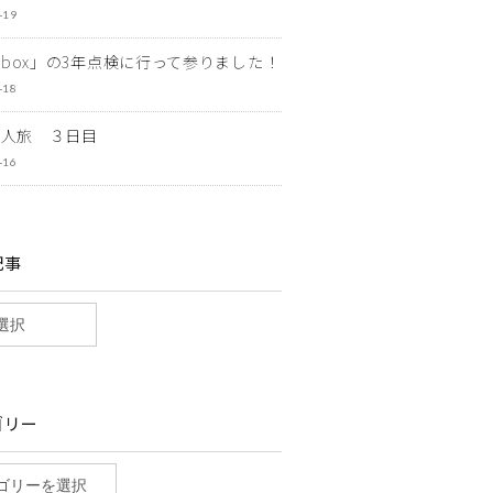
-19
ewbox」の3年点検に行って参りました！
-18
一人旅 ３日目
-16
記事
ゴリー