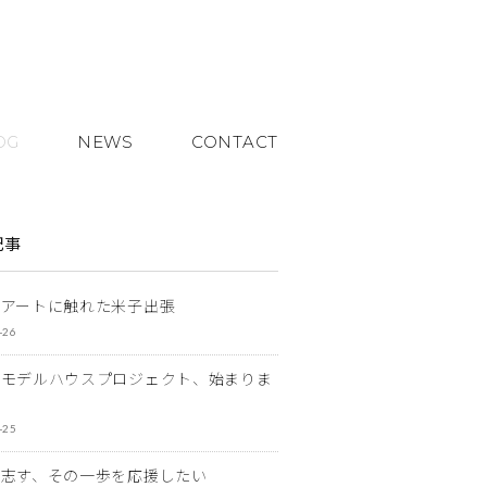
OG
NEWS
CONTACT
記事
とアートに触れた米子出張
-26
なモデルハウスプロジェクト、始まりま
-25
を志す、その一歩を応援したい