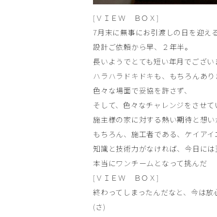
[ＶＩＥＷ ＢＯＸ]
7月末に無事にお引渡しの日を迎え
設計ご依頼から早、２年半。
長いようでとても短い年月でござい
ハラハラドキドキも、もちろんあり
色々な場面で妥協を許さず、
そして、色々なチャレンジをさせて
施主様の家に対する熱い期待と想い
もちろん、施工者である、ケイアイ
知識と技術力がなければ、今日には
本当にワンチームとなって挑んだ
[ＶＩＥＷ ＢＯＸ]
終わってしまったんだなと、今は放
(さ)