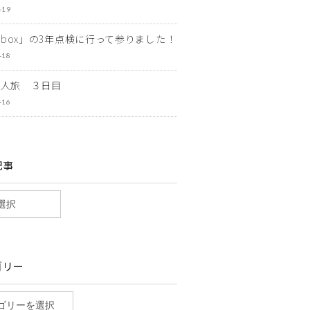
-19
ewbox」の3年点検に行って参りました！
-18
一人旅 ３日目
-16
記事
ゴリー