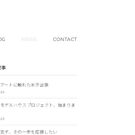
OG
NEWS
CONTACT
記事
とアートに触れた米子出張
-26
なモデルハウスプロジェクト、始まりま
-25
を志す、その一歩を応援したい