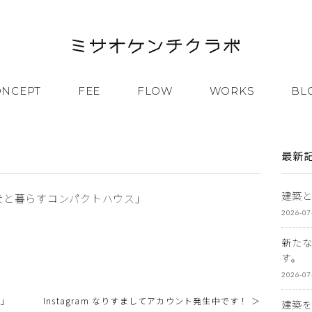
ONCEPT
FEE
FLOW
WORKS
BL
！
最新
建築
犬と暮らすコンパクトハウス」
2026-07
新た
す。
2026-07
E」
Instagram なりすましてアカウント発生中です！ ＞
建築