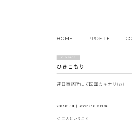
HOME
PROFILE
C
OLD BLOG
ひきこもり
連日事務所にて図面カキナリ(さ)
2007-01-18 ｜ Posted in
OLD BLOG
＜ 二人ということ