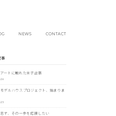
OG
NEWS
CONTACT
記事
とアートに触れた米子出張
-26
なモデルハウスプロジェクト、始まりま
-25
を志す、その一歩を応援したい