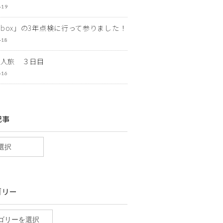
-19
ewbox」の3年点検に行って参りました！
-18
一人旅 ３日目
-16
記事
ゴリー