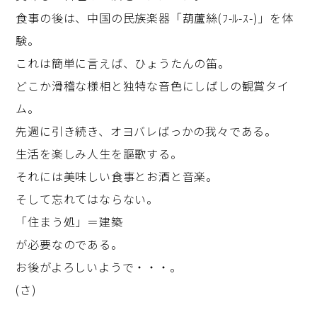
食事の後は、中国の民族楽器「葫蘆絲(ﾌ-ﾙ-ｽ-)」を体
験。
これは簡単に言えば、ひょうたんの笛。
どこか滑稽な様相と独特な音色にしばしの観賞タイ
ム。
先週に引き続き、オヨバレばっかの我々である。
生活を楽しみ人生を謳歌する。
それには美味しい食事とお酒と音楽。
そして忘れてはならない。
「住まう処」＝建築
が必要なのである。
お後がよろしいようで・・・。
(さ)