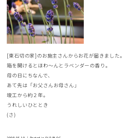
[東石切の家]のお施主さんからお花が届きました。
箱を開けるとほわ～んとラベンダーの香り。
母の日にちなんで、
あて先は「お父さんお母さん」
竣工から約２年。
うれしいひととき
(さ)
2008-05-10 ｜ Posted in
OLD BLOG