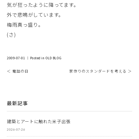
気が狂ったように降ってます。
外で悲鳴がしています。
梅雨真っ盛り。
(さ)
2009-07-01 ｜ Posted in
OLD BLOG
＜ 電話の日
家作りのスタンダードを考える ＞
最新記事
建築とアートに触れた米子出張
2026-07-26