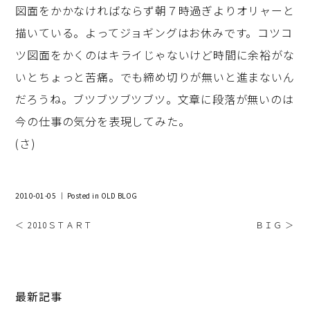
図面をかかなければならず朝７時過ぎよりオリャーと
描いている。よってジョギングはお休みです。コツコ
ツ図面をかくのはキライじゃないけど時間に余裕がな
いとちょっと苦痛。でも締め切りが無いと進まないん
だろうね。ブツブツブツブツ。文章に段落が無いのは
今の仕事の気分を表現してみた。
(さ)
2010-01-05 ｜ Posted in
OLD BLOG
＜ 2010ＳＴＡＲＴ
ＢＩＧ ＞
最新記事