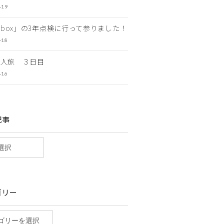
-19
ewbox」の3年点検に行って参りました！
-18
一人旅 ３日目
-16
記事
ゴリー