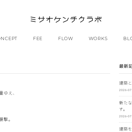
ONCEPT
FEE
FLOW
WORKS
BL
最新
建築
2026-07
量ゆえ、
新た
す。
2026-07
襲撃。
。
建築