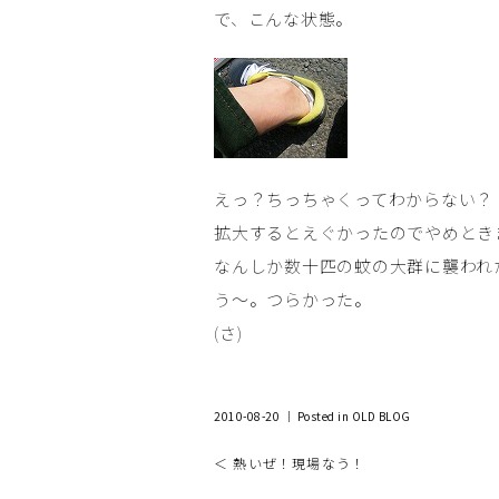
で、こんな状態。
えっ？ちっちゃくってわからない？
拡大するとえぐかったのでやめとき
なんしか数十匹の蚊の大群に襲われ
う～。つらかった。
(さ)
2010-08-20 ｜ Posted in
OLD BLOG
＜ 熱いぜ！現場なう！