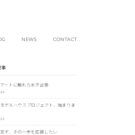
OG
NEWS
CONTACT
記事
とアートに触れた米子出張
-26
なモデルハウスプロジェクト、始まりま
-25
を志す、その一歩を応援したい