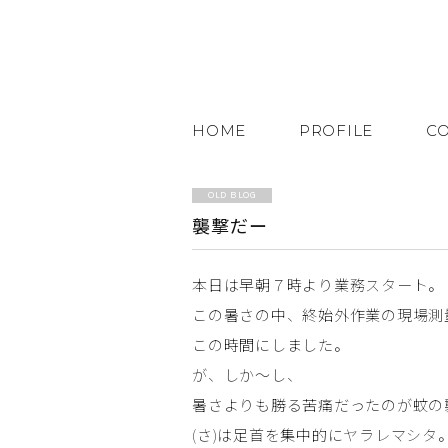
HOME
PROFILE
C
OLD BLOG
襲撃だー
本日は早朝７時より業務スタート。
この暑さの中、終始外作業の現場測
この時間にしました。
が、しか～し、
暑さよりも勝る苦痛だったのが蚊の
(さ)は足首を集中的にヤラレマシタ