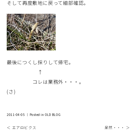
そして再度敷地に戻って細部確認。
最後につくし採りして帰宅。
↑
コレは業務外・・・。
(さ)
2011-04-05 ｜ Posted in
OLD BLOG
＜ エアロビクス
呆然・・・ ＞