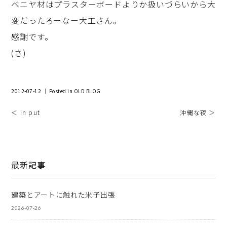
ベニヤ材はプラスターボードよりか扱いづらいから大
変だったろーなー大工さん。
感謝です。
(さ)
2012-07-12 ｜ Posted in
OLD BLOG
＜ in put
沖縄な夜 ＞
最新記事
建築とアートに触れた米子出張
2026-07-26