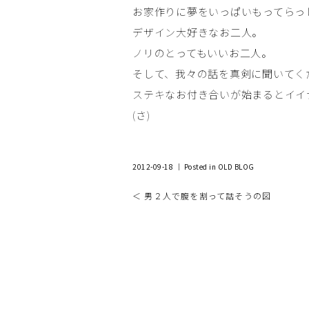
お家作りに夢をいっぱいもってらっ
デザイン大好きなお二人。
ノリのとってもいいお二人。
そして、我々の話を真剣に聞いてく
ステキなお付き合いが始まるとイイ
(さ)
2012-09-18 ｜ Posted in
OLD BLOG
＜ 男２人で腹を割って話そうの図