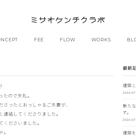
ONCEPT
FEE
FLOW
WORKS
BL
最新
建築
？
2026-07
ったので失礼。
ださったとおっしゃるご夫妻が、
新た
す。
と連絡してくださりました。
2026-07
てくださいました。
ゃ。
建築