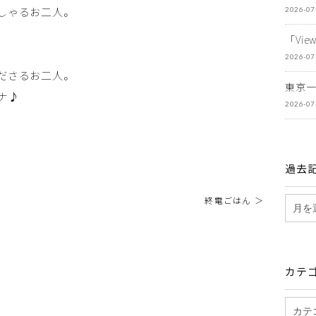
しゃるお二人。
2026-07
「Vi
2026-07
ださるお二人。
東京
ナ♪
2026-07
過去
終電ごはん ＞
カテ