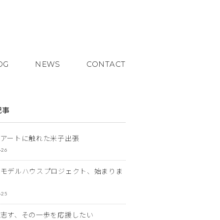
OG
NEWS
CONTACT
記事
とアートに触れた米子出張
-26
なモデルハウスプロジェクト、始まりま
-25
を志す、その一歩を応援したい