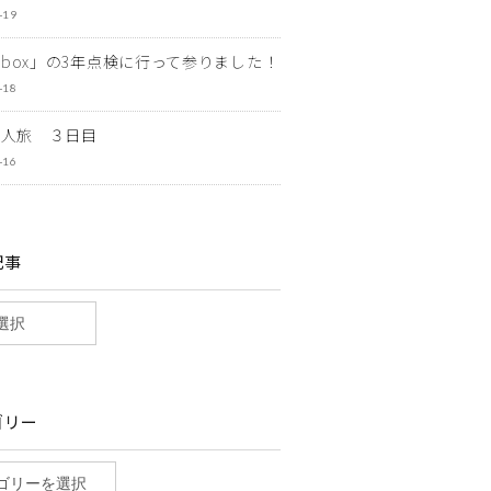
-19
ewbox」の3年点検に行って参りました！
-18
一人旅 ３日目
-16
記事
ゴリー