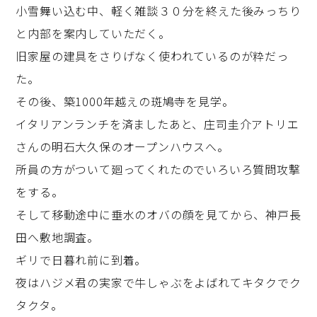
小雪舞い込む中、軽く雑談３０分を終えた後みっちり
と内部を案内していただく。
旧家屋の建具をさりげなく使われているのが粋だっ
た。
その後、
築1000年越えの
斑鳩寺を見学。
イタリアンランチを済ましたあと、
庄司圭介
アトリエ
さ
んの明石大久保のオープンハウスへ。
所員の方がついて廻ってくれたのでいろいろ質問攻撃
をする。
そして移動途中に垂水のオバの顔を見てから、神戸長
田へ敷地調査。
ギリで日暮れ前に到着。
夜はハジメ君の実家で牛しゃぶをよばれてキタクでク
タクタ。