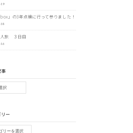
-19
ewbox」の3年点検に行って参りました！
-18
一人旅 ３日目
-16
記事
ゴリー