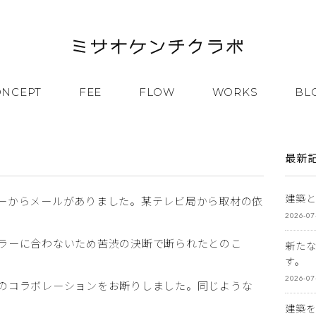
ONCEPT
FEE
FLOW
WORKS
BL
最新
建築
ーからメールがありました。某テレビ局から取材の依
2026-07
ラーに合わないため苦渋の決断で断られたとのこ
新た
す。
2026-07
のコラボレーションをお断りしました。同じような
建築