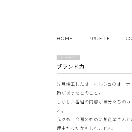
HOME
PROFILE
C
OLD BLOG
ブランド力
先月竣工したオーベルジュのオーナ
頼があったとのこと。
しかし、番組の内容が自分たちのカ
と。
我々も、今週の始めに某企業さんと
理由だったかもしれません。