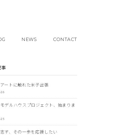
OG
NEWS
CONTACT
記事
とアートに触れた米子出張
-26
なモデルハウスプロジェクト、始まりま
-25
を志す、その一歩を応援したい