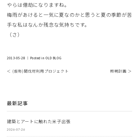
やらは億劫になりますね。
梅雨があけると一気に夏なのかと思うと夏の季節が苦
手な私はなんか残念な気持ちです。
（さ）
2013-05-28 ｜ Posted in
OLD BLOG
＜ (仮称)間伐材利用プロジェクト
照明計画 ＞
最新記事
建築とアートに触れた米子出張
2026-07-26