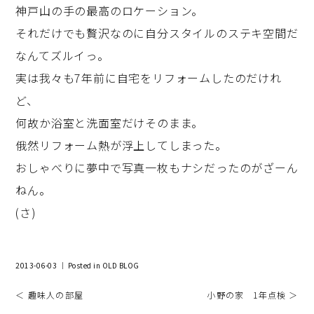
神戸山の手の最高のロケーション。
それだけでも贅沢なのに自分スタイルのステキ空間だ
なんてズルイっ。
実は我々も7年前に自宅をリフォームしたのだけれ
ど、
何故か浴室と洗面室だけそのまま。
俄然リフォーム熱が浮上してしまった。
おしゃべりに夢中で写真一枚もナシだったのがざーん
ねん。
(さ)
2013-06-03 ｜ Posted in
OLD BLOG
＜ 趣味人の部屋
小野の家 1年点検 ＞