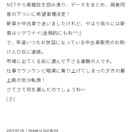
NETやら車雑誌を読み漁り、データをまとめ、両者同
意の下ついに希望車種決定！
新車か中古車で迷いましたけれど、やはり我々には新
車はソグワナイ(金銭的にもね^^;)
で、早速いつもお世話になっている中古車販売のお助
け人Ｏ氏に連絡。
市場に出てくる前に選んで下さる凄腕の人です。
仕事でウンウンと暗渠に乗り上げてしまった夕方の最
上級の気分転換！
さてさて何を選んだのでしょうね～
(さ)
2014-03-26 ｜ Posted in
OLD BLOG